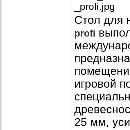
Стол для 
выпол
profi
междунар
предназна
помещения
игровой п
специальн
древеснос
25 мм, ус