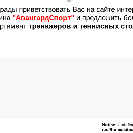
рады приветствовать Вас на сайте инте
зина
"АвангардСпорт"
и предложить бо
ортимент
тренажеров и теннисных сто
Notice
: Undefine
/usr/home/site