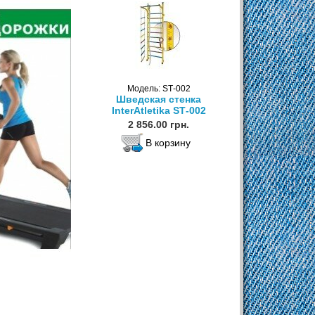
Модель: SТ-002
Шведская стенка
InterAtletika SТ-002
2 856.00 грн.