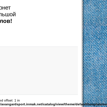
рнет
льшой
лов!
d offset: 1 in
s/avangardsport.inmak.net/catalog/view/theme/default/template/c