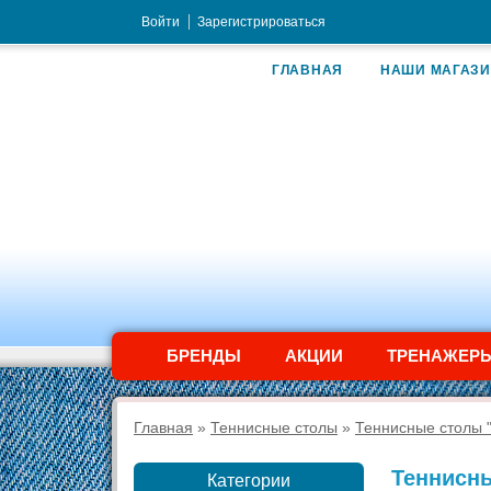
Войти
Зарегистрироваться
ГЛАВНАЯ
НАШИ МАГАЗ
БРЕНДЫ
АКЦИИ
ТРЕНАЖЕР
Главная
»
Теннисные столы
»
Теннисные столы "
Теннисн
Категории